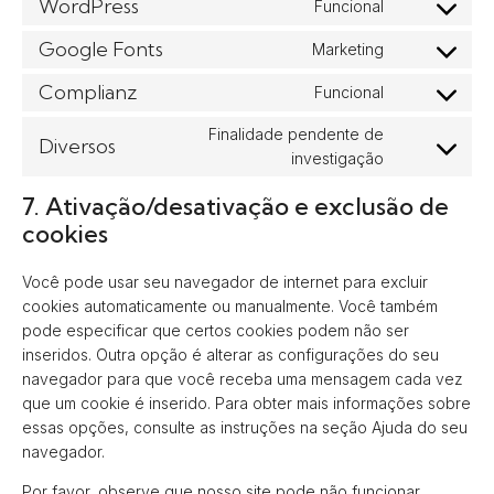
WordPress
Funcional
Consent
service
to
Google Fonts
google-
Marketing
Consent
service
analytics
to
Complianz
wordpress
Funcional
Consent
service
to
google-
Finalidade pendente de
Diversos
service
fonts
Consent
investigação
complianz
to
7. Ativação/desativação e exclusão de
service
cookies
diversos
Você pode usar seu navegador de internet para excluir
cookies automaticamente ou manualmente. Você também
pode especificar que certos cookies podem não ser
inseridos. Outra opção é alterar as configurações do seu
navegador para que você receba uma mensagem cada vez
que um cookie é inserido. Para obter mais informações sobre
essas opções, consulte as instruções na seção Ajuda do seu
navegador.
Por favor, observe que nosso site pode não funcionar